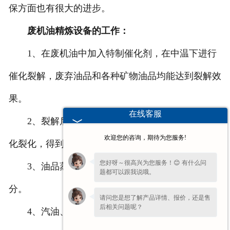
保方面也有很大的进步。
废机油精炼设备的工作：
1、在废机油中加入特制催化剂，在中温下进行
催化裂解，废弃油品和各种矿物油品均能达到裂解效
果。
在线客服
2、裂解后得到的气体组分在固定床中进一步催
欢迎您的咨询，期待为您服务!
化裂化，得到油品蒸汽。
您好呀～很高兴为您服务！😊 有什么问
3、油品蒸汽进行分馏，分别收集汽油、柴油馏
题都可以跟我说哦。
分。
请问您是想了解产品详情、报价，还是售
后相关问题呢？
4、汽油、柴油馏分分别进行精制。