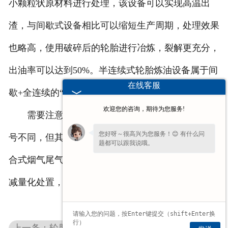
小颗粒状原材料进行处理，该设备可以实现高温出
渣，与间歇式设备相比可以缩短生产周期，处理效果
也略高，使用破碎后的轮胎进行冶炼，裂解更充分，
出油率可以达到50%。半连续式轮胎炼油设备属于间
在线客服
歇+全连续的“结合体”，经济+可靠的“结合体”
欢迎您的咨询，期待为您服务!
需要注意的是，虽然以上几种设备类型、规格型
您好呀～很高兴为您服务！😊 有什么问
号不同，但其均采用高温裂解技术、全密闭技术和组
题都可以跟我说哦。
合式烟气尾气净化技术，实现固体废弃物的资源化、
您的
【手机】
多少？我稍后让业务经理给
您回电话！
减量化处置，其工艺流程基本一致。
上一条：轮胎炼油设备的特点有哪些？