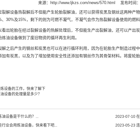
来源：
http://www.ljkzs.com/news/570.html
发布时间：20
解设备热裂解后不但能产生轮胎裂解油，还可以获得炭黑及钢丝这两种产物
0%、30%及15%，剩下的则为可燃不凝气，不凝气会作为热裂解设备使用的燃
出轮胎在经过裂解设备的热解处理后，不但能生产出裂解油，还可以产出炭
胎炼油设备
做到了废旧物资的循环再生利用。
之后产生的钢丝和炭黑也可以在进行循环利用，因为在轮胎生产制造过程中
添加有炭黑，以及为了增加使用安全性还添加有钢丝作为其骨架材料。将废轮胎
精炼设备的工作，快来了解下
炼油设备的处理量是多少？
油设备是干什么的？...
2023-07-10
在
些行业会用炼油设备，快来看下吧...
2023-05-23
连