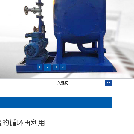
1
2
3
4
资的循环再利用