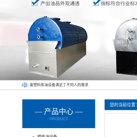
废塑料炼油设备满足了不同人的需求
废橡胶炼油设备能对哪些材料进行处理呢？
废轮胎炼油设备的进料方式有哪些？
您的当前位置
— 产品中心 —
废轮胎炼油设备使用时要注意减压设备
PRODUCT
废机油炼油设备购买时要了解以下情况
厂家为您讲解两种不同的炼油设备
精炼油设备