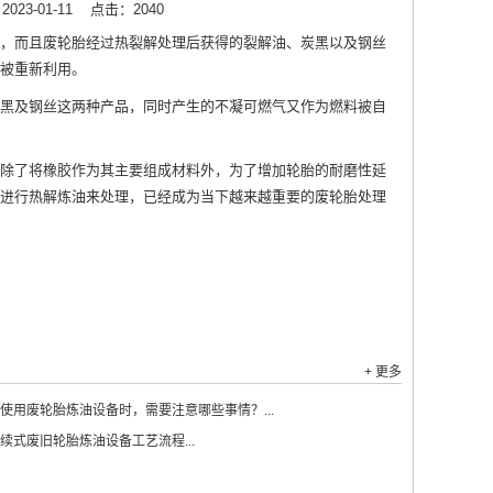
23-01-11
点击：2040
，而且废轮胎经过热裂解处理后获得的裂解油、炭黑以及钢丝
料被重新利用。
黑及钢丝这两种产品，同时产生的不凝可燃气又作为燃料被自
除了将橡胶作为其主要组成材料外，为了增加轮胎的耐磨性延
进行热解炼油来处理，已经成为当下越来越重要的废轮胎处理
+ 更多
使用废轮胎炼油设备时，需要注意哪些事情？...
续式废旧轮胎炼油设备工艺流程...