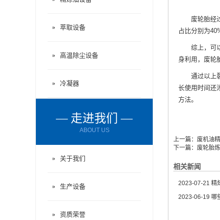
废轮胎经过裂
萃取设备
占比分别为4
综上，可以看
高温除尘设备
身利用，
废轮
通过以上裂解
冷凝器
长使用时间还
方法。
— 走进我们 —
ABOUT US
上一篇：
废机油
下一篇：
废轮胎
关于我们
相关新闻
2023-07-21
精炼
生产设备
2023-06-19
哪
资质荣誉