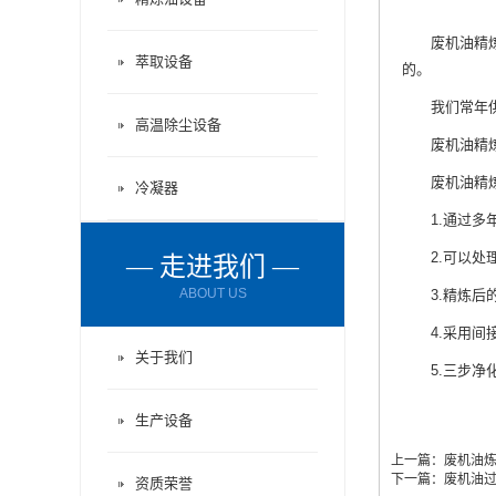
废机油精
萃取设备
的。
我们常年供应
高温除尘设备
废机油精炼设
废机油精
冷凝器
1.通过多年
2.可以处理
— 走进我们 —
ABOUT US
3.精炼后的
4.采用间接
关于我们
5.三步净化
生产设备
上一篇：
废机油
下一篇：
废机油
资质荣誉