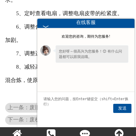
求。
5、定时查看电扇，调整电扇皮带的松紧度。
在线客服
6、调整合适高温状态下的气门间隙，避免高温
欢迎您的咨询，期待为您服务!
加剧。
您好呀～很高兴为您服务！😊 有什么问
7、调整运用润滑油的粘度。
题都可以跟我说哦。
8、减轻高温硫和酸的腐蚀，采纳高、低含酸油
混合炼，使原油酸值降到05mgKOH/g以下。
上一条：废旧轮胎处理的方式有哪些？
发送
下一条：废机油炼油设备的控制机理，需要注意什么