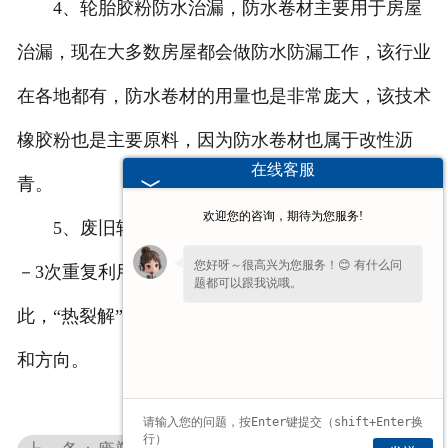
4、轮胎胶粉防水治漏，防水卷材主要用于房屋
治漏，现在大多数房屋都会做防水防漏工作，该行业
在各地都有，防水卷材的用量也是非常庞大，该技术
橡胶粉也是主要原料，因为防水卷材也属于改性沥
在线客服
青。
欢迎您的咨询，期待为您服务!
5、废旧轮胎的“热裂解”再利用，橡胶产品经过2
您好呀～很高兴为您服务！😊 有什么问
－3次重复利用后就不能再用于生产橡胶制品。因
题都可以跟我说哦。
此，“热裂解”技术是目前废轮胎循环利用的重要方法
和方向。