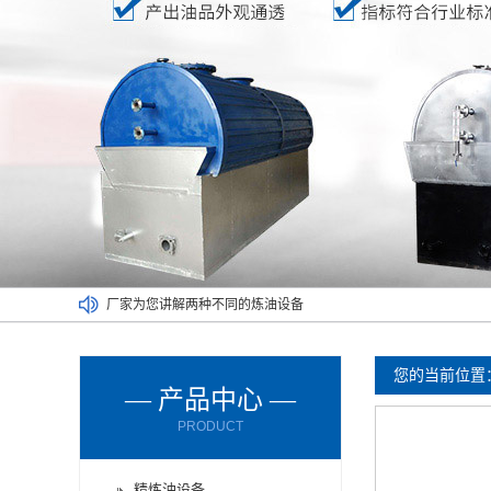
厂家为您讲解两种不同的炼油设备
废塑料炼油设备满足了不同人的需求
废橡胶炼油设备能对哪些材料进行处理呢？
您的当前位置
废轮胎炼油设备的进料方式有哪些？
— 产品中心 —
废轮胎炼油设备使用时要注意减压设备
PRODUCT
废机油炼油设备购买时要了解以下情况
精炼油设备