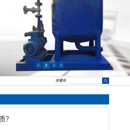
1
2
3
4
质？