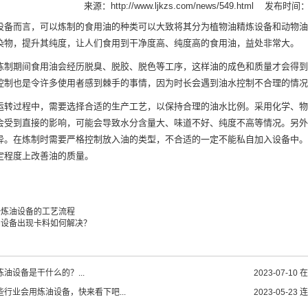
来源：
http://www.ljkzs.com/news/549.html
发布时间：20
设备
而言，可以炼制的食用油的种类可以大致将其分为植物油精炼设备和动物油
染物，提升其纯度，让人们食用到干净度高、纯度高的食用油，益处非常大。
期间食用油会经历脱臭、脱胶、脱色等工序，这样油的成色和质量才会得到
控制也是令许多使用者感到棘手的事情，因为时长会遇到油水控制不合理的情况
过程中，需要选择合适的生产工艺，以保持合理的油水比例。采用化学、物
会受到直接的影响，可能会导致水分含量大、味道不好、纯度不高等情况。另外
异。在炼制时需要严格控制放入油的类型，不合适的一定不能私自加入设备中。
定程度上改善油的质量。
胎炼油设备的工艺流程
油设备出现卡料如何解决？
油设备是干什么的？...
2023-07-10
在
些行业会用炼油设备，快来看下吧...
2023-05-23
连