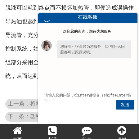
脱液可以耗到终点而不损坏加热管，即便造成误操作
在线客服
导热油也起到了保护加热管的作用。塔体上部设有内
欢迎您的咨询，期待为您服务!
导流管，充分控制水、液分离彻底。塔顶温度为自动
您好呀～很高兴为您服务！😊 有什么问
控制系统，始终保持在设定温度控制范围内，真空机
题都可以跟我说哦。
组部分采用全自动控制线路，设备设有常减压接收系
您的
【手机】
多少？我稍后让业务经理给
您回电话！
统，从而达到连续不停机状态下工作。
上一条：将塑料制作成油的过程会造成环境污染吗
发送
下一条：塑料炼油应注意哪些问题