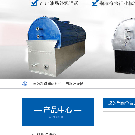
废塑料炼油设备满足了不同人的需求
废橡胶炼油设备能对哪些材料进行处理呢？
废轮胎炼油设备的进料方式有哪些？
您的当前位置
— 产品中心 —
废轮胎炼油设备使用时要注意减压设备
PRODUCT
废机油炼油设备购买时要了解以下情况
厂家为您讲解两种不同的炼油设备
精炼油设备