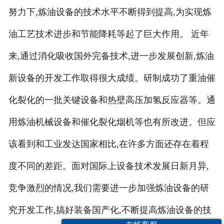
努力下,炼油设备的技术水平不断得到提高,为实现炼
油工艺技术进步和节能降耗等起了巨大作用。 近年
来,通过消化吸收国外完备技术,进一步发展创新,炼油
新设备的开发工作取得很大成绩。研制成功了重油催
化裂化的一批关键设备和热壁高压加氢反应器等。通
用炼油机械设备和催化裂化烟机等也有所改进。但应
该看到和工业发达国家相比,在许多方面还存在着程
度不同的差距。面对国际上设备技术发展日新月异,
竞争激烈的情况,我们需要进一步加强炼油设备的研
究开发工作,搞好装备国产化,不断提高炼油设备的技