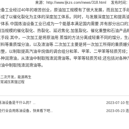
来源：
http://www.ljkzs.com/news/318.html
发布时间：20
设备工业经过40年的艰苦创业，原油加工规模有了很大发展，而且加工手
形成了以催化裂化为主体的深度加工体系。同时，与发展深度加工和提高
体系.中国炼油设备工业已成为一个能基本满足国内需要.并有部分出口的工业部
相当规模的催化裂化、热裂化、延迟焦化.加氢裂化、催化重整和石油产品
工手段.其中，一次加工是将原油用 蒸馏的方法分离成轻重不同的馏分，
原料等重质馏分油，以及渣油等.二次加工主要是将一次加工所得的重质姗
重整，以制取提高汽油辛烷值的调合组分和苯、甲苯、二甲苯等轻质芳烃
各种润滑油，从渣油中制取残渣润滑油等。甲苯等轻质芳经;还包括对各种
渣油中制取残渣润滑油等。
油二次开发，能源再生
术常减压蒸馏过程
油设备是干什么的？...
2023-07-10
在
些行业会用炼油设备，快来看下吧...
2023-05-23
连