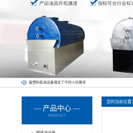
废塑料炼油设备满足了不同人的需求
废橡胶炼油设备能对哪些材料进行处理呢？
废轮胎炼油设备的进料方式有哪些？
您的当前位置
— 产品中心 —
废轮胎炼油设备使用时要注意减压设备
PRODUCT
废机油炼油设备购买时要了解以下情况
厂家为您讲解两种不同的炼油设备
精炼油设备