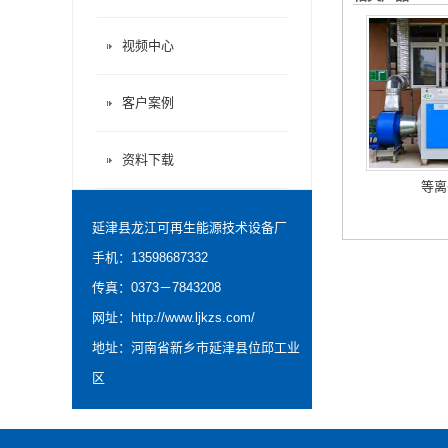
视频中心
客户案例
资料下载
等离
延津县龙江可再生能源技术设备厂
手机：13598687332
传真：0373－7843208
网址：
http://www.ljkzs.com/
地址：河南省新乡市延津县位邱工业
区