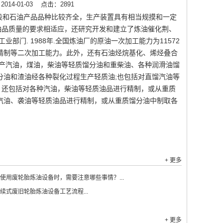
14-01-03
点击：2891
段和石油产品品种比较齐全，生产装置具有相当规摸和一定
油品质量的要求相适应，还研究开发和建立了炼油催化荆、
门. 1988年.全国炼油厂的原油一次加工能力为11572
精制等二次加工能力。此外，还有石油烃烷基化、烯烃叠合
生产汽油，煤油，柴油等轻质馏分油和重柴油、各种润滑油馏
分油和渣油经各种裂化过程生产轻质油;也包括对直馏汽油等
；还包括对各种汽油，柴油等轻质油品进行精制，或从重质
汽油、袭油等轻质油品进行精制，或从重质馏分油中制取各
+ 更多
使用废轮胎炼油设备时，需要注意哪些事情？...
续式废旧轮胎炼油设备工艺流程...
+ 更多