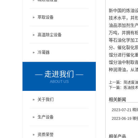
新中国的炼油
萃取设备
技术水平，并
油品添加剂生产
万吨，并拥有
高温除尘设备
等石油化学加
分、催化裂化
冷凝器
馏分进行催化
馏分油中制取
种润滑油，从
— 走进我们 —
ABOUT US
上一篇：
简述废
下一篇：
炼油技
关于我们
相关新闻
2023-07-21
精炼
生产设备
2023-06-19
哪
资质荣誉
相关产品