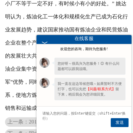
小厂不等于一定不好，有时候小有小的好处。” 姚达
明认为，炼油化工一体化和规模化生产已成为石化行
业发展趋势，建议国家推动国有炼油企业和民营炼油
在线客服
企业在整个产业链上加强战略合作，为中国油气产业
欢迎您的咨询，期待为您服务!
的发展壮大共同出力。同时，地方政府应协助民营炼
您好呀～很高兴为您服务！😊 有什么问
油企业集中资源、统一规划、合理布局，形成“集团
题都可以跟我说哦。
军”优势，同时建立和完善地炼成品油储运销售体
我一直在这边等候您哦～如果暂时不方便
打字，也可以先把
【问题/联系方式】
留
系，使地方炼厂的成品油直接供应民营加油站，减少
下来，稍后我会为您详细回复。
销售和运输成本。
上一条：2012年石化炼油市场的发展
发送