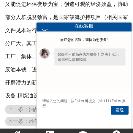
又能促进环保变废为宝，创造可观的经济效益，协助
部分人群脱贫致富，是国家鼓舞护持项目（相关国家
在线客服
文件见本站行业资讯之“政策律例”篇），因此前景十
欢迎您的咨询，期待为您服务!
分广大。其工艺简单，技艺易掌握，直观性强，适宜
您好呀～很高兴为您服务！😊 有什么问
工厂、集体、小我出产运营。可以预见，开辟丰厚的
题都可以跟我说哦。
废油本钱，进行废油再生和使用必将是21世纪里最具
开辟潜力的新兴财富之一。 我公司主营产品： 炼油
设备 精炼油设备 废机油炼油设备 炼油催化剂
上一条：油品脱色剂在炼油过程中起到的作用
发送
下一条：环保炼油设备绿色低碳 创造新能源