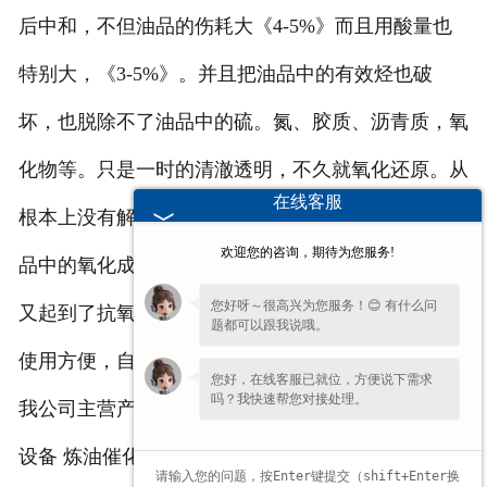
后中和，不但油品的伤耗大《4-5%》而且用酸量也
特别大，《3-5%》。并且把油品中的有效烃也破
坏，也脱除不了油品中的硫。氮、胶质、沥青质，氧
化物等。只是一时的清澈透明，不久就氧化还原。从
在线客服
根本上没有解决问题。我公司的系列脱色剂，能把油
欢迎您的咨询，期待为您服务!
品中的氧化成分完全脱掉，并起到了脱色效果。既而
您好呀～很高兴为您服务！😊 有什么问
又起到了抗氧能力。气味又得到了改善，且成本低，
题都可以跟我说哦。
使用方便，自产品投放放市场后，深受炼油厂欢迎！
您好，在线客服已就位，方便说下需求
吗？我快速帮您对接处理。
我公司主营产品： 炼油设备 精炼油设备 废机油炼油
设备 炼油催化剂