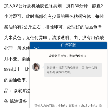
加入0.8公斤废机油脱色除臭剂，搅拌30分钟，静置2
小时即可。此时底部会有少量的黑色粘稠液体，每吨
柴油约有2公斤左右，排除即可。处理好的油品色泽
为米黄色，无任何异味，清澈透明。由于没有用硫酸
在线客服
处理，所以使用起来极其方便，色泽气味也可保持2
欢迎您的咨询，期待为您服务!
月不变。柴油的精制收率也高，精制收率正常可达
您好呀～很高兴为您服务！😊 有什么问
99%以上，比用浓硫酸处理的工艺要提高30-50公斤
题都可以跟我说哦。
的柴油收率。 http://www.ljkzs.com/ 我公司主营产
品： 废轮胎炼油设备 废机油炼油设备 废塑料炼油设
备 炼油设备