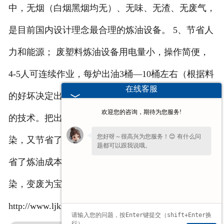
中，无烟（白烟黑烟均无）、无味、无渣、无废气，
是目前国内设计理念最合理的炼油设备。 5、节省人
力和能源； 废塑料炼油设备用电量小，操作简便，
4-5人可连续作业，每炉出油3桶—10桶左右（根据料
在线客服
的好坏决定出油率），是当今小型炼油设备中最先进
欢迎您的咨询，期待为您服务!
的技术。把出油时废气进行回收利用，即解决了污
您好呀～很高兴为您服务！😊 有什么问
染，又节省了能源，燃烧时不再使用煤做燃料，又节
题都可以跟我说哦。
省了炼油成本。利用废垃圾塑料炼油解决了“白色”污
染，变废为宝，国家支持，利国利民。
http://www.ljkzs.com/ 我公司主营产品：炼油设备