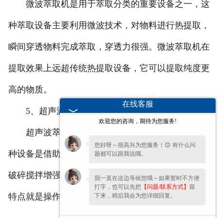
微波萃取机是用于萃取分类的重要设备之一，这
种萃取设备主要利用微波技术，对物料进行热提取，
瞬间穿透物料完成萃取，穿透力很强。微波萃取机在
提取效果上远超传统热提取设备，它可以提取纯度更
高的物质。
在线客服
5、超声波萃取机
欢迎您的咨询，期待为您服务!
超声波萃取机也是萃取设备中常用设备之一，这
您好呀～很高兴为您服务！😊 有什么问
种设备是借助超声波的辐射压力进行萃取动作，通过
题都可以跟我说哦。
破碎搅拌增强容积的渗透完成萃取。这种萃取设备的
我一直在这边等候您哦～如果暂时不方便
打字，也可以先把
【问题/联系方式】
留
特点就是操作简单，而且萃取效果比较可靠。
下来，稍后我会为您详细回复。