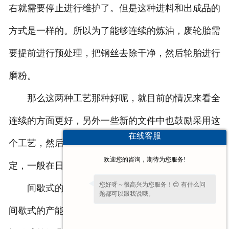
右就需要停止进行维护了。但是这种进料和出成品的
方式是一样的。所以为了能够连续的炼油，废轮胎需
要提前进行预处理，把钢丝去除干净，然后轮胎进行
磨粉。
那么这两种工艺那种好呢，就目前的情况来看全
连续的方面更好，另外一些新的文件中也鼓励采用这
在线客服
个工艺，然后自动化程度比偏高，处理量相对也比一
欢迎您的咨询，期待为您服务!
定，一般在日处理30吨以上。
您好呀～很高兴为您服务！😊 有什么问
间歇式的优点是性价比平稳，同样的设备投资，
题都可以跟我说哦。
间歇式的产能要大的多，而且设备单价来说全连续式