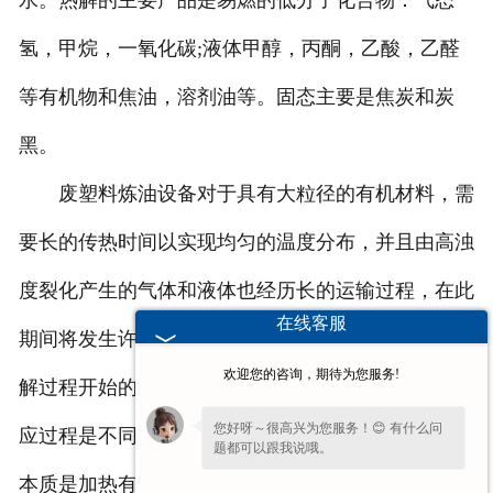
水。热解的主要产品是易燃的低分子化合物：气态
氢，甲烷，一氧化碳;液体甲醇，丙酮，乙酸，乙醛
等有机物和焦油，溶剂油等。固态主要是焦炭和炭
黑。
废塑料炼油设备对于具有大粒径的有机材料，需
要长的传热时间以实现均匀的温度分布，并且由高浊
度裂化产生的气体和液体也经历长的运输过程，在此
在线客服
期间将发生许多次级应。有机物的组成不同，整个热
欢迎您的咨询，期待为您服务!
解过程开始的温度也不同。在不同温度间隔进行的反
您好呀～很高兴为您服务！😊 有什么问
应过程是不同的，产物的组成也不同。总之，解理的
题都可以跟我说哦。
本质是加热有机分子以将它们切割成小分子的过程，