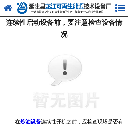
网站首页
连续性启动设备前，要注意检查设备情
关于我们
况
产品中心
新闻中心
客户案例
视频中心
资质荣誉
联系我们
在
炼油设备
连续性开机之前，应检查现场是否有