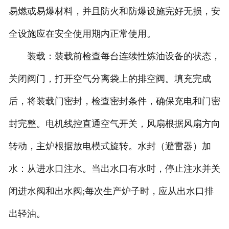
易燃或易爆材料，并且防火和防爆设施完好无损，安
全设施应在安全使用期内正常使用。
装载：装载前检查每台连续性炼油设备的状态，
关闭阀门，打开空气分离袋上的排空阀。填充完成
后，将装载门密封，检查密封条件，确保充电和门密
封完整。电机线控直通空气开关，风扇根据风扇方向
转动，主炉根据放电模式旋转。水封（避雷器）加
水：从进水口注水。当出水口有水时，停止注水并关
闭进水阀和出水阀;每次生产炉子时，应从出水口排
出轻油。