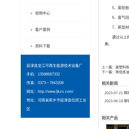
5、废轮胎炼
视频中心
6、废气回收
7、新型材料
客户案例
通过以上的介
果。
资料下载
延津县龙江可再生能源技术设备厂
上一篇：
废塑料
下一篇：
降低炼
手机：13598687332
传真：0373－7843208
相关新闻
网址：
http://www.ljkzs.com/
2023-07-21
精炼
地址：河南省新乡市延津县位邱工业
2023-06-19
哪
区
相关产品