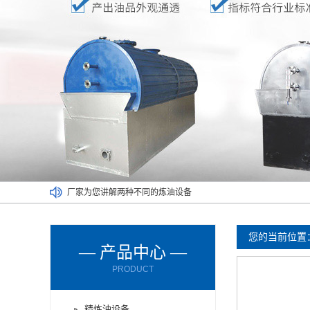
厂家为您讲解两种不同的炼油设备
废塑料炼油设备满足了不同人的需求
废橡胶炼油设备能对哪些材料进行处理呢？
您的当前位置
— 产品中心 —
废轮胎炼油设备的进料方式有哪些？
PRODUCT
废轮胎炼油设备使用时要注意减压设备
废机油炼油设备购买时要了解以下情况
精炼油设备