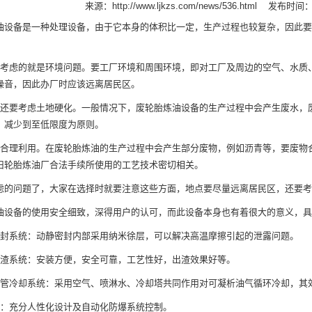
来源：
http://www.ljkzs.com/news/536.html
发布时间：20
油设备
是一种处理设备，由于它本身的体积比一定，生产过程也较复杂，因此要
虑的就是环境问题。要工厂环境和周围环境，即对工厂及周边的空气、水质、
噪音，因此办厂时应该远离居民区。
要考虑土地硬化。一般情况下，废轮胎炼油设备的生产过程中会产生废水，废
，减少到至低限度为原则。
理利用。在废轮胎炼油的生产过程中会产生部分废物，例如沥青等，要废物合
旧轮胎炼油厂合法手续所使用的工艺技术密切相关。
问题了，大家在选择时就要注意这些方面，地点要尽量远离居民区，还要考
备的使用安全细致，深得用户的认可，而此设备本身也有着很大的意义，具
系统：动静密封内部采用纳米徐层，可以解决高温摩擦引起的泄露问题。
系统：安装方便，安全可靠，工艺性好，出渣效果好等。
冷却系统：采用空气、喷淋水、冷却塔共同作用对可凝析油气循环冷却，其效
充分人性化设计及自动化防爆系统控制。