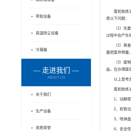
废轮胎炼
萃取设备
意以下问题：
（1）先要考
高温除尘设备
过程中会产生
（2）再者还
冷凝器
量把废弃物量
（3）废物合
— 走进我们 —
益。在办理废
ABOUT US
以上是考虑的
废轮胎炼油设
关于我们
1、动静密封
2、软管出渣
生产设备
3、喷淋盘管
资质荣誉
4、安全性：