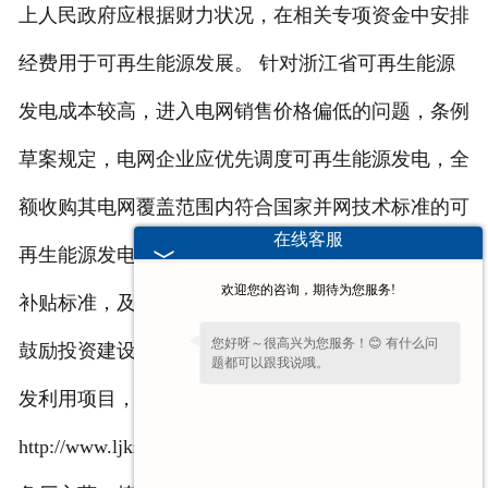
上人民政府应根据财力状况，在相关专项资金中安排
经费用于可再生能源发展。 针对浙江省可再生能源
发电成本较高，进入电网销售价格偏低的问题，条例
草案规定，电网企业应优先调度可再生能源发电，全
额收购其电网覆盖范围内符合国家并网技术标准的可
在线客服
再生能源发电项目的上网电量，并按照核定的电价和
欢迎您的咨询，期待为您服务!
补贴标准，及时、足额结算电费和补贴。条例草案还
您好呀～很高兴为您服务！😊 有什么问
鼓励投资建设沼气集中供气工程等农村可再生能源开
题都可以跟我说哦。
发利用项目，改善农村生态环境。
http://www.ljkzs.com/ 新乡市龙江可再生能源技术设