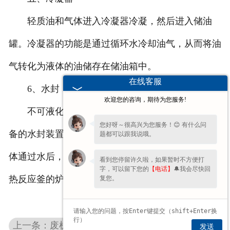
轻质油和气体进入冷凝器冷凝，然后进入储油
罐。冷凝器的功能是通过循环水冷却油气，从而将油
气转化为液体的油储存在储油箱中。
在线客服
6、水封
欢迎您的咨询，期待为您服务!
不可液化的可燃气体从储油罐进入废轮胎炼油设
您好呀～很高兴为您服务！😊 有什么问
备的水封装置。水封是一种内部有水的部件。可燃气
题都可以跟我说哦。
体通过水后，从水封装置进入供气管道，然后进入温
看到您停留许久啦，如果暂时不方便打
字，可以留下您的
【电话】
🔔我会尽快回
热反应釜的炉膛燃烧供热。
复您。
上一条：废机油炼油设备效果不错能够带来利润
发送