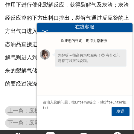
作用下进行催化裂解反应，获得裂解气及灰渣；灰渣
经反应釜的下方出料口排出，裂解气通过反应釜的上
在线客服
方出气口进入到冷凝系统中进行冷凝，冷凝获得的液
欢迎您的咨询，期待为您服务!
态油品直接进入到混油罐中储存，未被冷凝下来的裂
您好呀～很高兴为您服务！😊 有什么问
解气则进入到气柜中储存当做燃料使用。未被冷凝下
题都可以跟我说哦。
来的裂解气储存至气柜中，在做燃料使用前本着的目
的要经过洗涤塔对其进行碱洗吸收微量的HCl。
上一条：废机油的二次应用
发送
下一条：废塑料炼油过程中的一些工序介绍