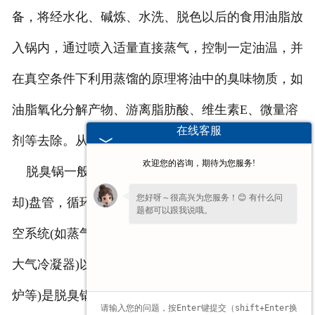
备，将经水化、碱炼、水洗、脱色以后的食用油脂放
入锅内，通过喷入适量直接蒸气，控制一定油温，并
在真空条件下利用蒸馏的原理将油中的臭味物质，如
油脂氧化分解产物、游离脂肪酸、维生素E、微量溶
在线客服
剂等去除。从而进一步提高油品质量。
欢迎您的咨询，期待为您服务!
脱臭锅一般由锅体，封头．直接喷气管、加热(冷
您好呀～很高兴为您服务！😊 有什么问
却)盘管，循环管以及管件和仪表等零部件组成。真
题都可以跟我说哦。
空系统(如蒸气喷射泵或机械真空泵、飞沫分离器，
大气冷凝器)以及高温介质循环系统(热油炉，高压锅
炉等)是脱臭锅的主要附属设备。