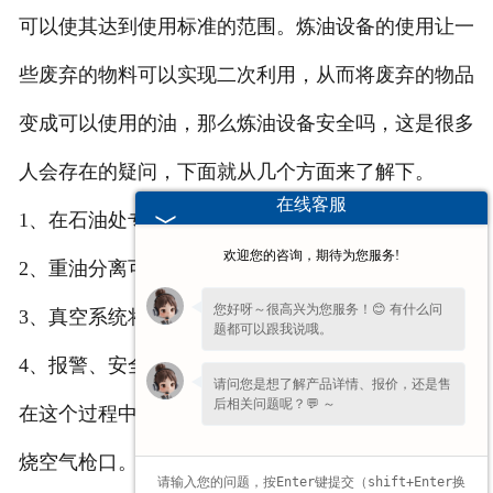
可以使其达到使用标准的范围。炼油设备的使用让一
些废弃的物料可以实现二次利用，从而将废弃的物品
变成可以使用的油，那么炼油设备安全吗，这是很多
人会存在的疑问，下面就从几个方面来了解下。
在线客服
1、在石油处专注的密封技术。
欢迎您的咨询，期待为您服务!
2、重油分离可以避免在以后的冷凝器堵塞的问题。
您好呀～很高兴为您服务！😊 有什么问
3、真空系统将阻止废气回到反应釜造成事故。
题都可以跟我说哦。
4、报警、安全阀门、温度计、压力表和安全阀。
请问您是想了解产品详情、报价，还是售
后相关问题呢？💬 ～
在这个过程中,首先要通过传输的安全装置和安全燃
烧空气枪口。在燃烧之前,我们应确保生产的安全。