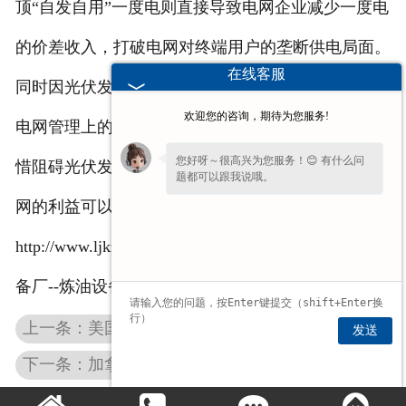
顶“自发自用”一度电则直接导致电网企业减少一度电
的价差收入，打破电网对终端用户的垄断供电局面。
在线客服
同时因光伏发电能量密度低和间歇性不稳定，会增加
欢迎您的咨询，期待为您服务!
电网管理上的投资。电网为了维护自身垄断利益，不
您好呀～很高兴为您服务！😊 有什么问
惜阻碍光伏发电并网，让光伏电站空晒太阳。难道电
题都可以跟我说哦。
网的利益可以凌驾于国家人民的利益之上吗?
http://www.ljkzs.com/ 新乡市龙江可再生能源技术设
备厂--炼油设备
上一条：美国2013年度将加大能源效率和可再生能源投入
发送
下一条：加拿大安大略省采取系列措施以确保可再生能源项目成功实施