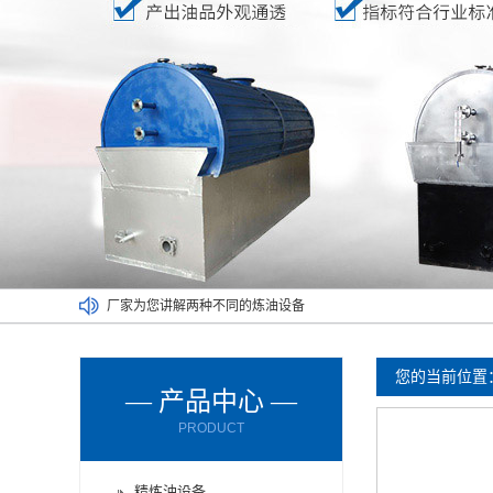
厂家为您讲解两种不同的炼油设备
废塑料炼油设备满足了不同人的需求
废橡胶炼油设备能对哪些材料进行处理呢？
您的当前位置
— 产品中心 —
废轮胎炼油设备的进料方式有哪些？
PRODUCT
废轮胎炼油设备使用时要注意减压设备
废机油炼油设备购买时要了解以下情况
精炼油设备