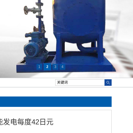
1
2
3
4
能发电每度42日元