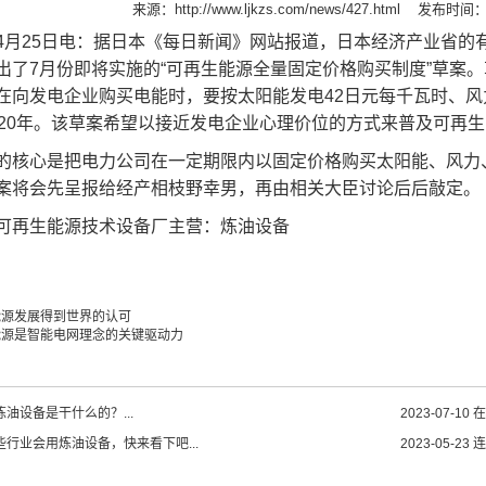
来源：
http://www.ljkzs.com/news/427.html
发布时间：20
4月25日电：据日本《每日新闻》网站报道，日本经济产业省的有
出了7月份即将实施的“可再生能源全量固定价格购买制度”草案
在向发电企业购买电能时，要按太阳能发电42日元每千瓦时、风力发
至20年。该草案希望以接近发电企业心理价位的方式来普及可再
心是把电力公司在一定期限内以固定价格购买太阳能、风力、
案将会先呈报给经产相枝野幸男，再由相关大臣讨论后后敲定。
可再生能源技术设备厂主营：
炼油设备
能源发展得到世界的认可
能源是智能电网理念的关键驱动力
油设备是干什么的？...
2023-07-10
在
些行业会用炼油设备，快来看下吧...
2023-05-23
连