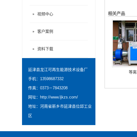
相关产品
视频中心
客户案例
资料下载
延津县龙江可再生能源技术设备厂
等离
手机：13598687332
传真：0373－7843208
网址：
http://www.ljkzs.com/
地址：河南省新乡市延津县位邱工业
区