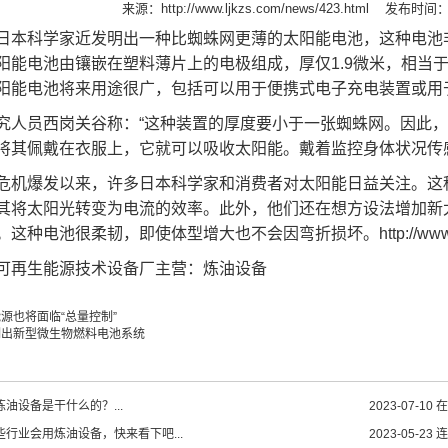
来源：
http://www.ljkzs.com/news/423.html
发布时间：20
日本科学家近发明出一种比蜘蛛网更薄的太阳能电池，这种电池
阳能电池由镶嵌在塑料薄片上的电极组成，厚仅1.9微米，相当
阳能电池将来用途很广，包括可以用于便携式电子充电装置或用
究人员西岗关谷称：“这种装置的厚度要小于一张蜘蛛网。因此
将其佩戴在衣服上，它就可以吸收太阳能。戴着监控身体状况传
危机爆发以来，许多日本科学家和消费者对太阳能日益关注。这
其将太阳光转变为电流的效率。此外，他们还在想方设法增加新
。这种电池很柔韧，即使体型增大也不会因弯折损坏。
http://ww
可再生能源技术设备厂主营：
炼油设备
源也将面临“总量控制”
制出新型微生物燃料电池系统
油设备是干什么的？...
2023-07-10
在
些行业会用炼油设备，快来看下吧...
2023-05-23
连