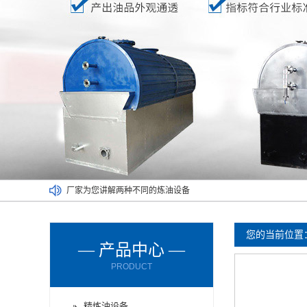
厂家为您讲解两种不同的炼油设备
废塑料炼油设备满足了不同人的需求
废橡胶炼油设备能对哪些材料进行处理呢？
您的当前位置
— 产品中心 —
废轮胎炼油设备的进料方式有哪些？
PRODUCT
废轮胎炼油设备使用时要注意减压设备
废机油炼油设备购买时要了解以下情况
精炼油设备