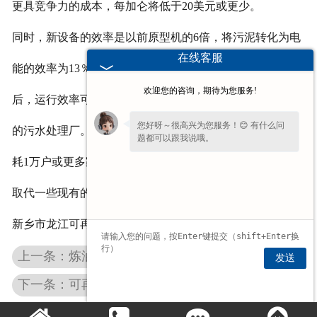
更具竞争力的成本，每加仑将低于20美元或更少。
同时，新设备的效率是以前原型机的6倍，将污泥转化为电
在线客服
能的效率为13％。研究人员解释说，一旦该设备扩大规模
欢迎您的咨询，期待为您服务!
后，运行效率可达20%至25％，可产生足够电力来运行传统
您好呀～很高兴为您服务！😊 有什么问
的污水处理厂。而据估计，一个典型的污水处理厂可能消
题都可以跟我说哦。
耗1万户或更多家庭的电力。未来，微生物燃料电池有可能
取代一些现有的城市污水处理系统。
http://www.ljkzs.com/
新乡市龙江可再生能源技术设备厂主营：
炼油设备
上一条：炼油设备的产能增加
发送
下一条：可再生能源也将面临“总量控制”