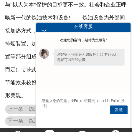
与“以人为本”保护的目标更不一致。社会和企业正呼
唤新一代的炼油技术和设备! 炼油设备为外部间
在线客服
接加热方式，由反应釜、传动及支撑机构、加热炉及
欢迎您的咨询，期待为您服务!
排烟装置、加料装置、出料装置，测控系统、密封装
您好呀～很高兴为您服务！😊 有什么问
置等部分组成。该反应釜整体结构尺寸(依生产规模
题都可以跟我说哦。
而定)。加热炉侧墙内衬为多层保温材料混合结构，
节能效果较好。反应釜加温炉顶为上圆下方结构，外
形美观。
上一条：炼油设备的自动化控制
发送
下一条：炼油设备的提炼方式