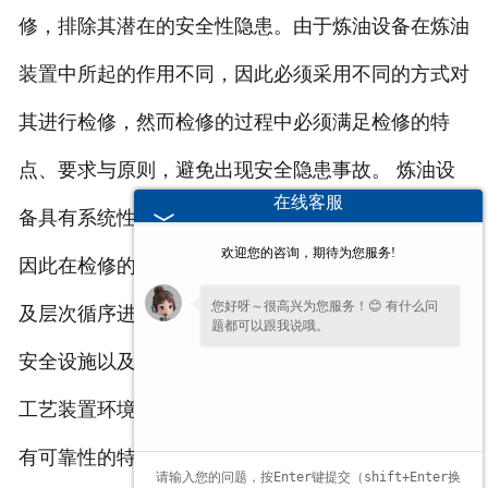
修，排除其潜在的安全性隐患。由于炼油设备在炼油
装置中所起的作用不同，因此必须采用不同的方式对
其进行检修，然而检修的过程中必须满足检修的特
点、要求与原则，避免出现安全隐患事故。 炼油设
在线客服
备具有系统性、复杂性、规范性以及可靠性的特点，
欢迎您的咨询，期待为您服务!
因此在检修的过程中必须按照设备系统的结构分类以
您好呀～很高兴为您服务！😊 有什么问
及层次循序进行，按照相关规范对设备、消防设施、
题都可以跟我说哦。
安全设施以及工艺装置进行标准化的检查、确保石化
工艺装置环境的安全性，从而保障检修、调试过程具
有可靠性的特点，实现检修的快捷化、安全化。