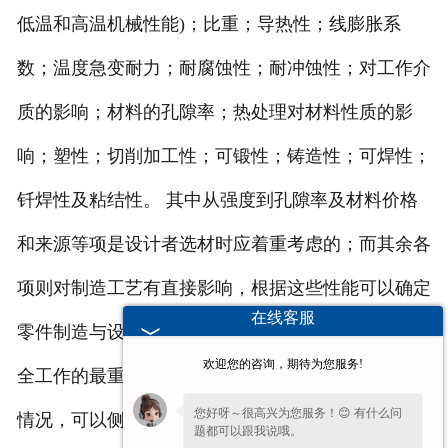
低温和高温机械性能)；比重；导热性；线膨胀系
数；温度急变耐力；耐腐蚀性；耐冲蚀性；对工作介
质的影响；材料的孔隙率；热处理对材料性质的影
响；塑性；切削加工性；可锻性；铸造性；可焊性；
钎焊性及粘结性。 其中从强度到孔隙率及材料价格
和来源等项是设计者选材时应着重考虑的；而其余各
项则对制造工艺有直接影响，根据这些性能可以确定
在线客服
零件制造与设备组装的工艺方法。强度是确保设备安
欢迎您的咨询，期待为您服务!
全工作的最重要指标。根据不同的使用条件和受载荷
您好呀～很高兴为您服务！😊 有什么问
情况，可以侧重考虑设备材料的短期强度，长期强
题都可以跟我说哦。