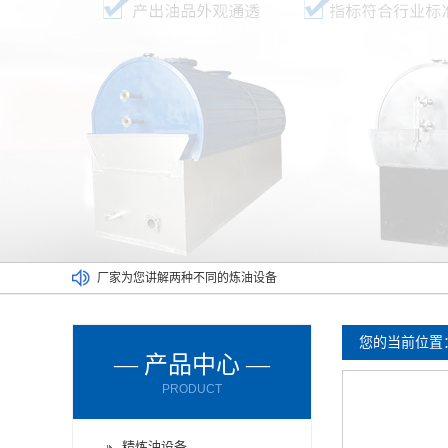
厂家为您讲解两种不同的炼油设备
废塑料炼油设备满足了不同人的需求
废橡胶炼油设备能对哪些材料进行处理呢？
您的当前位置
— 产品中心 —
废轮胎炼油设备的进料方式有哪些？
PRODUCT
废轮胎炼油设备使用时要注意减压设备
废机油炼油设备购买时要了解以下情况
精炼油设备