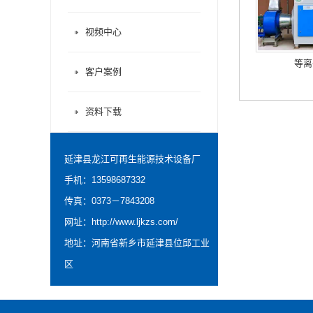
视频中心
等离
客户案例
资料下载
延津县龙江可再生能源技术设备厂
手机：13598687332
传真：0373－7843208
网址：
http://www.ljkzs.com/
地址：河南省新乡市延津县位邱工业
区