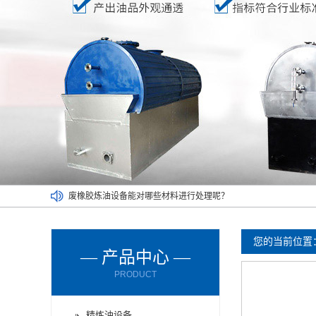
废橡胶炼油设备能对哪些材料进行处理呢？
废轮胎炼油设备的进料方式有哪些？
废轮胎炼油设备使用时要注意减压设备
您的当前位置
— 产品中心 —
废机油炼油设备购买时要了解以下情况
PRODUCT
厂家为您讲解两种不同的炼油设备
废塑料炼油设备满足了不同人的需求
精炼油设备