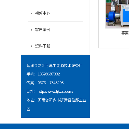
视频中心
客户案例
等离
资料下载
延津县龙江可再生能源技术设备厂
手机：13598687332
传真：0373－7843208
网址：
http://www.ljkzs.com/
地址：河南省新乡市延津县位邱工业
区