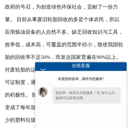
政府的号召，为创造绿色环保社会，贡献了一份力
量。 目前从事废旧轮胎回收的多是个体农民，所以
应用炼油设备的人自然不多。缺乏回收知识与工具，
效率低，成本高，可覆盖的范围半径小，致使我国轮
胎的回收率不足50%，而发达国家普遍在90%以上。
在线客服
对废轮胎的运输、贮存、处理和再利用实行严格的许
欢迎您的咨询，期待为您服务!
可证制度，通过经济杠杆提高正规企业从事回收行业
您好呀～很高兴为您服务！😊 有什么问
的积极性。 随着越来越多的人选择买车，废旧轮胎
题都可以跟我说哦。
变成了每年急速增加的垃圾。而我们生活中本来就不
少的塑料垃圾需要我们去进行炼油的解决，所以为了