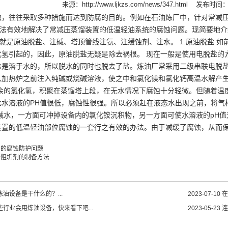
来源：
http://www.ljkzs.com/news/347.html
发布时间：20
蚀，往往采取多种措施而达到防腐的目的。例如在石油炼厂中，针对常减
此法有效地解决了常减压蒸馏装置的低温轻油系统的腐蚀问题。现简要地介绍
，就是原油脱盐、注碱、塔顶管线注氨、注缓蚀剂、注水。 1.原油脱盐 
化氢引起的，因此，原油脱盐无疑是除去祸根。 现在一般是使用电脱盐的
是溶于水的，所以脱水的同时也脱去了盐。炼油厂常采用二级串联电脱盐罐
入加热炉之前注入纯碱或烧碱溶液，使之中和氯化镁和氯化钙高温水解产生
残余的氯化氢，积聚在蒸馏塔上段，在无水情况下腐蚀十分轻微。但随着温
水溶液的PH值很低，腐蚀性很强。所以必须赶在液态水出现之前，将气相
碱水，一方面可冲掉设备内的氯化铵沉积物，另一方面可使水溶液的pH值
装置的低温轻油部位腐蚀的一套行之有效的办法。由于减缓了腐蚀，从而
备的腐蚀防护问题
备阻垢剂的制备方法
油设备是干什么的？...
2023-07-10
在
些行业会用炼油设备，快来看下吧...
2023-05-23
连