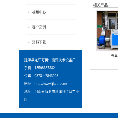
相关产品
视频中心
客户案例
资料下载
等离
延津县龙江可再生能源技术设备厂
手机：13598687332
传真：0373－7843208
网址：
http://www.ljkzs.com/
地址：河南省新乡市延津县位邱工业
区