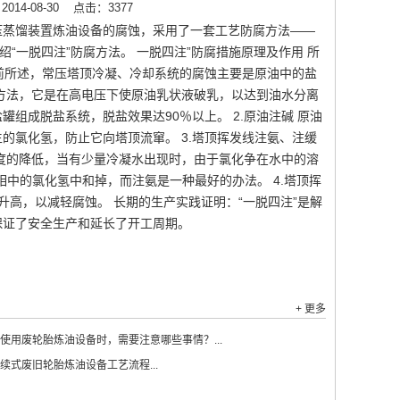
14-08-30
点击：3377
压蒸馏装置炼油设备的腐蚀，采用了一套工艺防腐方法——
“一脱四注”防腐方法。 一脱四注”防腐措施原理及作用 所
如前所述，常压塔顶冷凝、冷却系统的腐蚀主要是原油中的盐
方法，它是在高电压下使原油乳状液破乳，以达到油水分离
组成脱盐系统，脱盐效果达90％以上。 2.原油注碱 原油
的氯化氢，防止它向塔顶流窜。 3.塔顶挥发线注氨、注缓
度的降低，当有少量冷凝水出现时，由于氯化争在水中的溶
中的氯化氢中和掉，而注氨是一种最好的办法。 4.塔顶挥
升高，以减轻腐蚀。 长期的生产实践证明：“一脱四注”是解
保证了安全生产和延长了开工周期。
+ 更多
使用废轮胎炼油设备时，需要注意哪些事情？...
续式废旧轮胎炼油设备工艺流程...