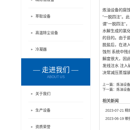
炼油设备的腐
萃取设备
“一脱四注”。
谓“一脱四注”
水解生成的氯
高温除尘设备
的目的。由于盐
脱盐后，在进
冷凝器
蚀剂 系统中
解度很大，因此
发线注水 注入
— 走进我们 —
决常减压蒸馏
ABOUT US
上一篇：
炼油设
下一篇：
炼油设
关于我们
相关新闻
生产设备
2023-07-21
精炼
2023-06-19
哪
资质荣誉