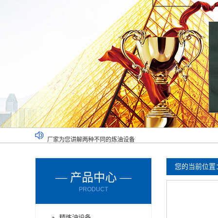
厂家为您讲解两种不同的炼油设备
废塑料炼油设备满足了不同人的需求
废橡胶炼油设备能对哪些材料进行处理呢？
您的当前位置
— 产品中心 —
废轮胎炼油设备的进料方式有哪些？
PRODUCT
废轮胎炼油设备使用时要注意减压设备
废机油炼油设备购买时要了解以下情况
精炼油设备