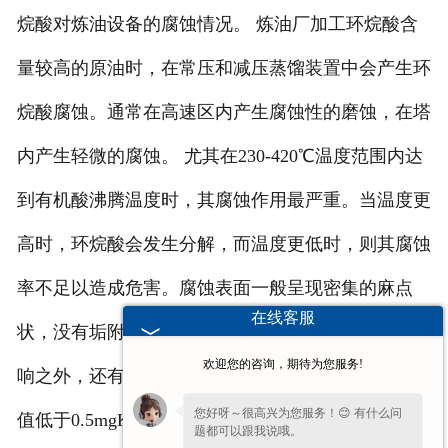
烷酸对炼油设备的腐蚀情况。 炼油厂加工环烷酸含
量较高的原油时，在常压和减压蒸馏装置中会产生环
烷酸腐蚀。通常在高速区内产生腐蚀性的磨蚀，在塔
内产生轻微的腐蚀。 尤其在230-420℃温度范围内达
到有机酸沸腾温度时，其腐蚀作用最严重。当温度更
高时，环烷酸会发生分解，而温度更低时，则其腐蚀
率不足以造成危害。腐蚀表面一般呈现密集的麻点
在线客服
状，没有垢附着。 环烷酸的腐蚀作用，除受温度影
欢迎您的咨询，期待为您服务!
响之外，还有原油的酸值、线速度等的影响。原油酸
您好呀～很高兴为您服务！😊 有什么问
值低于0.5mgKOH/g时，不会造成严重的腐蚀问题。
题都可以跟我说哦。