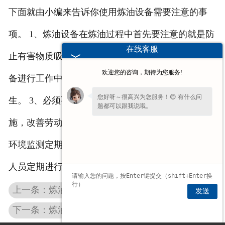
下面就由小编来告诉你使用炼油设备需要注意的事
项。 1、炼油设备在炼油过程中首先要注意的就是防
在线客服
止有害物质吸入人体对人体产生危害。 2、在炼油设
欢迎您的咨询，期待为您服务!
备进行工作中，必须要留心注意防灼烧或烫伤情况发
您好呀～很高兴为您服务！😊 有什么问
生。 3、必须要按照国家规定不断完善其劳动保护措
题都可以跟我说哦。
施，改善劳动条件与工作环境。 4、必须要有专业的
环境监测定期对生产作业环境进行监测。 5、对工作
人员定期进行体检以及职业病的防治工作。
上一条：炼油设备该如何维护
发送
下一条：炼油设备的腐蚀介质具有什么特性