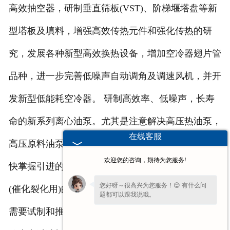
高效抽空器，研制垂直筛板(VST)、阶梯堰塔盘等新
型塔板及填料，增强高效传热元件和强化传热的研
究，发展各种新型高效换热设备，增加空冷器翅片管
品种，进一步完善低噪声自动调角及调速风机，并开
发新型低能耗空冷器。 研制高效率、低噪声，长寿
命的新系列离心油泵。尤其是注意解决高压热油泵，
在线客服
高压原料油泵、液态烃泵等长期不过关的产品。应尽
欢迎您的咨询，期待为您服务!
快掌握引进的离心压缩机、离心式和轴流式鼓风机
您好呀～很高兴为您服务！😊 有什么问
(催化裂化用)的制造技术，降低成本，推广使用。还
题都可以跟我说哦。
需要试制和推广润滑油装置用大直径套管结品器，高