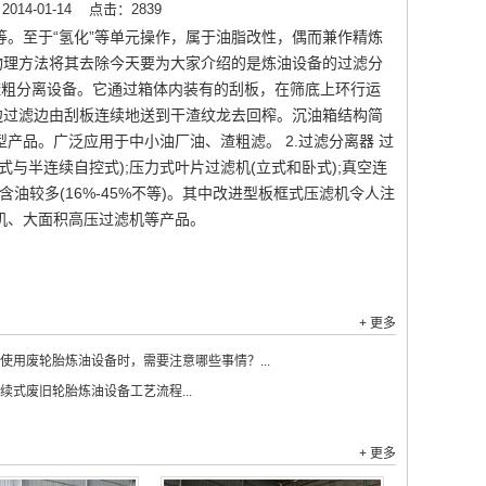
14-01-14
点击：2839
等。至于“氢化”等单元操作，属于油脂改性，偶而兼作精炼
物理方法将其去除今天要为大家介绍的是炼油设备的过滤分
的油渣粗分离设备。它通过箱体内装有的刮板，在筛底上环行运
则边过滤边由刮板连续地送到干渣纹龙去回榨。沉油箱结构简
产品。广泛应用于中小油厂油、渣粗滤。 2.过滤分离器 过
与半连续自控式);压力式叶片过滤机(立式和卧式);真空连
油较多(16%-45%不等)。其中改进型板框式压滤机令人注
机、大面积高压过滤机等产品。
+ 更多
使用废轮胎炼油设备时，需要注意哪些事情？...
续式废旧轮胎炼油设备工艺流程...
+ 更多