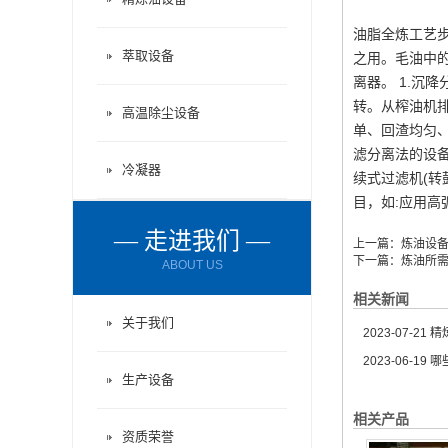
油脂全炼工艺
萃取设备
之用。毛油中
离器。 1.沉
转。从榨油机
高温除尘设备
单、回渣均匀、
滤分离法的设备
冷凝器
续式过滤机(转
目，如:应用
— 走进我们 —
上一篇：
炼油设
下一篇：
炼油所
ABOUT US
相关新闻
关于我们
2023-07-21
精炼
2023-06-19
哪
生产设备
相关产品
资质荣誉