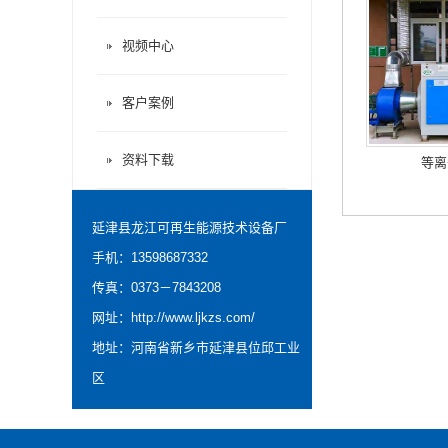
视频中心
客户案例
资料下载
等离
延津县龙江可再生能源技术设备厂
手机：13598687332
传真：0373－7843208
网址：
http://www.ljkzs.com/
地址：河南省新乡市延津县位邱工业
区