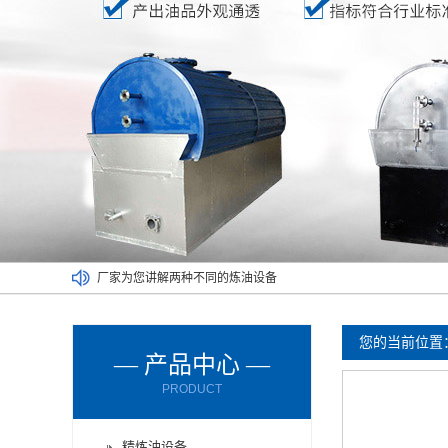
废塑料炼油设备满足了不同人的需求
废橡胶炼油设备能对哪些材料进行处理呢？
废轮胎炼油设备的进料方式有哪些？
您的当前位置
— 产品中心 —
废轮胎炼油设备使用时要注意减压设备
PRODUCT
废机油炼油设备购买时要了解以下情况
厂家为您讲解两种不同的炼油设备
精炼油设备