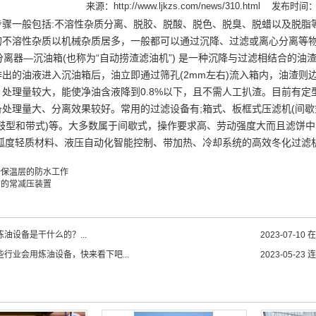
来源：
http://www.ljkzs.com/news/310.html
发布时间：20
步骤一般包括:不溶性杂质分离、脱胶、脱酸、脱色、脱臭、脱蜡以及脱脂
的不溶性杂质以机械杂质居多，一般都可以通过沉降、过滤或离心分离等
降分离器—沉油箱(也称为“自动捞渣滤油机”) 是一种沉降与过滤相结合
排出的油液进入沉油箱后，油立即通过筛孔(2mm左右)流入箱内，油渣
处理量较大，能使净油含液降到0.8%以下，且不需人工扒渣。目前有定型
处理量大、分离效果较好。常用的过滤设备有;箱式、板框式压滤机(间歇式
鼓型和带式)等。大多数属于间歇式，操作要求高、劳动强度大而且滤饼中含
高弧度轻质材料、液压自动化智能控制、带加热、冷却系统的高效冬化过滤
备保温层的防水工作
需的常减压装置
油设备是干什么的？...
2023-07-10
在
些行业会用炼油设备，快来看下吧...
2023-05-23
连