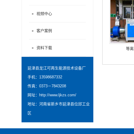
视频中心
客户案例
资料下载
等离
延津县龙江可再生能源技术设备厂
手机：13598687332
传真：0373－7843208
网址：
http://www.ljkzs.com/
地址：河南省新乡市延津县位邱工业
区