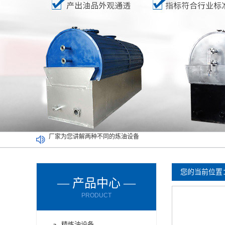
废塑料炼油设备满足了不同人的需求
废橡胶炼油设备能对哪些材料进行处理呢？
废轮胎炼油设备的进料方式有哪些？
您的当前位置
— 产品中心 —
废轮胎炼油设备使用时要注意减压设备
PRODUCT
废机油炼油设备购买时要了解以下情况
厂家为您讲解两种不同的炼油设备
精炼油设备