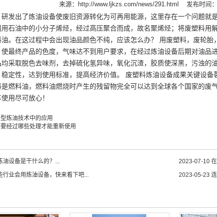
来源：
http://www.ljkzs.com/news/291.html
发布时间：20
，研发出了炼油设备使废旧资源转化为可再用能源，这里存在一个问题就是
利用石油中的小分子烯烃，经过高压聚合而成，故名聚烯烃；将废塑料用
料油。在这过程中会出现油品颜色不纯，应该怎么办？ 用废塑料，废轮胎
，使最终产品的色度，气味达不到用户要求，在经过炼油设备后期对油品
品均采取脱色去味剂，去掉硫化氢异味，氧化沉渣，胶质使深黑，污浊的
，稳定性，达到使用标准，提高经济价值。 废塑料炼油设备成果关键设备
料是燃料油，燃料油燃烧时产生的残留物完全可以达到全球各个国家的废气
车使用尽可放心！
新型炼油技术中的应用
需要经过哪些处理才能重新使用
油设备是干什么的？...
2023-07-10
在
些行业会用炼油设备，快来看下吧...
2023-05-23
连