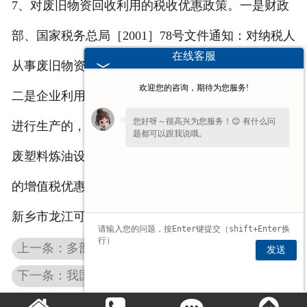
7、对废旧物资回收利用的税收优惠政策。一是财政
部、国家税务总局［2001］78号文件通知：对纳税人
在线客服
从事废旧物资回收经营业务，实行增值税优惠政策。
欢迎您的咨询，期待为您服务!
二是企业利用废水、废气、废渣等废弃物为主要原料
您好呀～很高兴为您服务！😊 有什么问
进行生产的，可在5年内减征或者免征所得税。三是
题都可以跟我说哦。
废塑料炼油设备对三剩物和次小薪材为原料生产加工
的增值税优惠政策。http://www.ljkzs.com/ 炼油设备--
新乡市龙江可再生能源技术设备厂
上一条：多部法律为何难保太阳能进小区
发送
下一条：我国今年将制定建筑节能规划