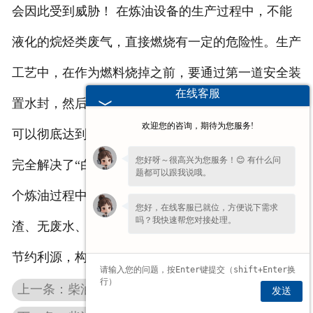
会因此受到威胁！ 在炼油设备的生产过程中，不能
液化的烷烃类废气，直接燃烧有一定的危险性。生产
工艺中，在作为燃料烧掉之前，要通过第一道安全装
在线客服
置水封，然后在通过第二道安全装置燃气喷嘴，使之
欢迎您的咨询，期待为您服务!
可以彻底达到安全生产。 采用废塑料炼油设备炼油
您好呀～很高兴为您服务！😊 有什么问
完全解决了“白色污染”的困扰，废塑料炼油设备在整
题都可以跟我说哦。
个炼油过程中无烟（无黑烟也无白烟）、无味、无废
您好，在线客服已就位，方便说下需求
吗？我快速帮您对接处理。
渣、无废水、无废气，是一种国家鼓励，政府支持，
节约利源，构建循环经济，利国利民的环保设备。
上一条：柴油是如何炼成的
发送