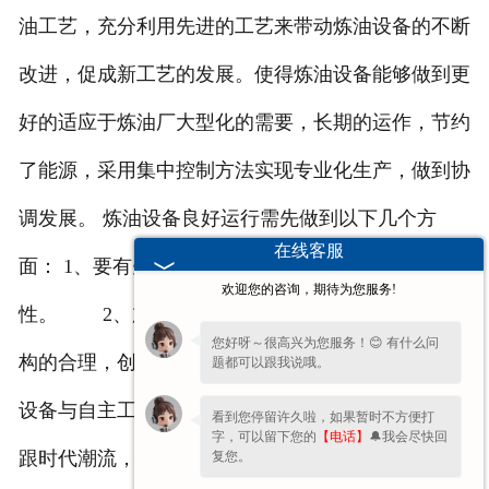
油工艺，充分利用先进的工艺来带动炼油设备的不断
改进，促成新工艺的发展。使得炼油设备能够做到更
好的适应于炼油厂大型化的需要，长期的运作，节约
了能源，采用集中控制方法实现专业化生产，做到协
调发展。 炼油设备良好运行需先做到以下几个方
在线客服
面： 1、要有先进设备，充分展现炼油设备的先进
欢迎您的咨询，期待为您服务!
性。 2、加强对废轮胎炼油设备的变革，促进结
您好呀～很高兴为您服务！😊 有什么问
构的合理，创造出更加先进产品。 3、加强通用
题都可以跟我说哦。
设备与自主工艺结合，以此不断地发展。 4、紧
看到您停留许久啦，如果暂时不方便打
字，可以留下您的
【电话】
🔔我会尽快回
跟时代潮流，利于环保。 5、健全相关部门之间
复您。