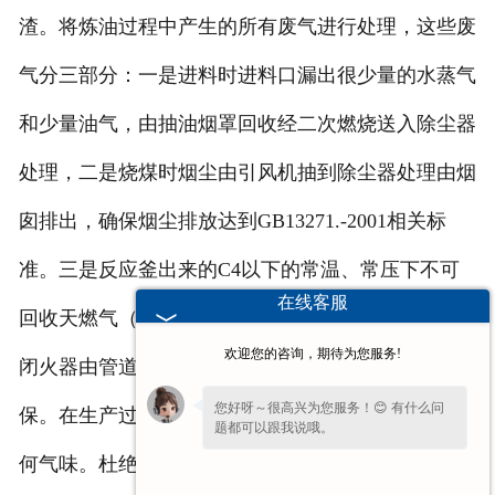
渣。将炼油过程中产生的所有废气进行处理，这些废
气分三部分：一是进料时进料口漏出很少量的水蒸气
和少量油气，由抽油烟罩回收经二次燃烧送入除尘器
处理，二是烧煤时烟尘由引风机抽到除尘器处理由烟
囱排出，确保烟尘排放达到GB13271.-2001相关标
准。三是反应釜出来的C4以下的常温、常压下不可
在线客服
回收天燃气（含量是甲烷、乙烷、丁烷、氢气等）经
欢迎您的咨询，期待为您服务!
闭火器由管道送入炉内经燃气喷枪燃烧，既节能又环
您好呀～很高兴为您服务！😊 有什么问
保。在生产过程中，设备是全密封状态下运作，无任
题都可以跟我说哦。
何气味。杜绝了塑料炼油过程中对环境的污染，达到