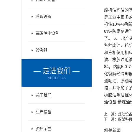
废机油炼油的基
萃取设备
是工业中很多的
机油10%+超
8%+防腐剂适
高温除尘设备
了。 6、 出
各种废油、轮
冷凝器
和液相使用相
油、橡胶油毛油
84，粘度5.
— 走进我们 —
化裂解经冷却
ABOUT US
油毛油、原油
塔，并添加了多
橡胶油毛油催
关于我们
油设备 精炼油
生产设备
上一篇：
炼油设
下一篇：
废塑料再
资质荣誉
相关新闻