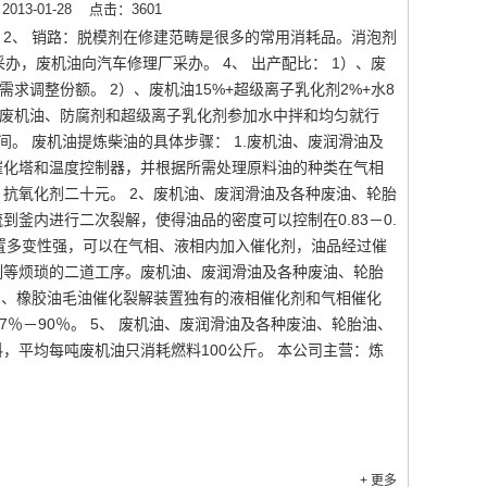
13-01-28
点击：3601
剂 2、 销路：脱模剂在修建范畴是很多的常用消耗品。消泡剂
办，废机油向汽车修理厂采办。 4、 出产配比： 1）、废
需求调整份额。 2）、废机油15%+超级离子乳化剂2%+水8
：将废机油、防腐剂和超级离子乳化剂参加水中拌和均匀就行
间。 废机油提炼柴油的具体步骤： 1.废机油、废润滑油及
催化塔和温度控制器，并根据所需处理原料油的种类在气相
抗氧化剂二十元。 2、废机油、废润滑油及各种废油、轮胎
釜内进行二次裂解，使得油品的密度可以控制在0.83－0.
解装置多变性强，可以在气相、液相内加入催化剂，油品经过催
制等烦琐的二道工序。废机油、废润滑油及各种废油、轮胎
油、橡胶油毛油催化裂解装置独有的液相催化剂和气相催化
％－90％。 5、 废机油、废润滑油及各种废油、轮胎油、
，平均每吨废机油只消耗燃料100公斤。 本公司主营：炼
+ 更多