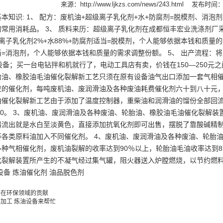
来源：
http://www.ljkzs.com/news/243.html
发布时间：20
本知识: 1、 配方：废机油+超级离子乳化剂+水+防腐剂=脱模剂、消泡
常用消耗品。 3、 质料来历：超级离子乳化剂在成都恒丰宏业洗涤剂厂采
级离子乳化剂2%+水88%+防腐剂适当=脱模剂，个人能够依据本钱和质量的
当=消泡剂，个人能够依据本钱和质量的需求调整份额。 5、 出产流程
产设备；买一台电钻拌和机就行了，电动工具店有卖，价钱在150—250元之
胎油、橡胶油毛油催化裂解新工艺只须在原有设备油气出口添加一套气相
应的催化剂，每吨废机油、废润滑油及各种废油耗费催化剂六十到八十元，
催化裂解新工艺由于添加了温度控制器，重柴油和润滑油的馏份全部回流到
0-7.0。 3、废机油、废润滑油及各种废油、轮胎油、橡胶油毛油催化裂
器流出就是水白至淡黄色，直接添加抗氧化剂即可出售，摆脱了靠酸碱精
等各类原料油加入不同催化剂。 4、废机油、废润滑油及各种废油、轮胎
种气相催化剂，废机油裂解的收率达到90％以上，轮胎油毛油收率达到87
化裂解装置所产生的不凝气经过集气罐，阻火器送入炉膛燃烧，以节约燃料
设备 炼油催化剂 油品脱色剂
备在环保领域的贡献
加工 炼油设备来帮忙