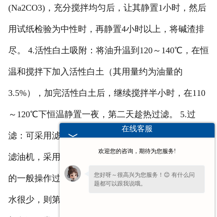
(Na2CO3)，充分搅拌均匀后，让其静置1小时，然后
用试纸检验为中性时，再静置4小时以上，将碱渣排
尽。 4.活性白土吸附：将油升温到120～140℃，在恒
温和搅拌下加入活性白土（其用量约为油量的
3.5%），加完活性白土后，继续搅拌半小时，在110
～120℃下恒温静置一夜，第二天趁热过滤。 5.过
在线客服
滤：可采用滤油机过滤，过滤后即得合格机油。如无
欢迎您的咨询，期待为您服务!
滤油机，采用布袋吊滤法也可。 以上即为提纯机油
您好呀～很高兴为您服务！😊 有什么问
的一般操作过程，但应根据实际情况而定。如含杂质
题都可以跟我说哦。
水很少，则第一步可省掉；如经过酸碱处理后，油的