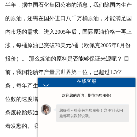
半年，据中国石化集团公布的消息，我们除国内生产
的原油，还需在国外进口八千万桶原油，才能满足国
内市场的需求。进入2005年后，国际原油价格一再上
涨，每桶原油已突破70美元/桶（欧佩克2005年8月份
报价）。 那么炼油的原料是否能够保证来源呢？ 目
前，我国轮胎年产量居世界第三位，已超过1.3亿
在线客服
条，每年产生的废旧轮胎超过6500万条，并以每年两
欢迎您的咨询，期待为您服务!
位数的速度增长。所以，每县建一个一年处理6.5万
您好呀～很高兴为您服务！😊 有什么问
条废轮胎炼油设备的厂，废轮胎炼油设备原料是用不
题都可以跟我说哦。
着发愁的。 我公司主营产品： 废轮胎炼油设备 废机