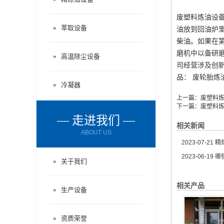
废塑料炼油设
萃取设备
油放到回油炉
柴油。如果在
磨机中以备研
高温除尘设备
司经营涉及创新能
品： 废轮胎炼
冷凝器
上一篇：
废塑料
下一篇：
废塑料
— 走进我们 —
相关新闻
ABOUT US
2023-07-21
精炼
2023-06-19
哪
关于我们
相关产品
生产设备
资质荣誉