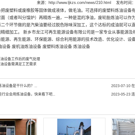
来源：
http://www.ljkzs.com/news/210.html
发布时间：20
备把废塑料或废橡胶等固体做成液体，做毛油。可选择的废塑料炼油设备
里面（或者叫分馏炉）再精炼一遍，一种是混的净油，废轮胎炼油可以作
第二个环节做的是汽柴油要经过脱色除味深加工，这个达标的成油就可以
磨精细加工。 新乡市龙江可再生能源设备有限公司是一家专业从事能源及
源、再生能源、环保能源、综合利用能源的技术改造、优化设计、设备制造、售后服务
油设备 废机油炼油设备 废塑料炼油设备 炼油设备
炼油设备工作后的废气处理
炼油设备需满足工艺需求
油设备是干什么的？...
2023-07-10
在
些行业会用炼油设备，快来看下吧...
2023-05-23
连