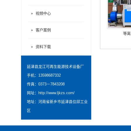
视频中心
客户案例
等离
资料下载
延津县龙江可再生能源技术设备厂
手机：13598687332
传真：0373－7843208
网址：
http://www.ljkzs.com/
地址：河南省新乡市延津县位邱工业
区